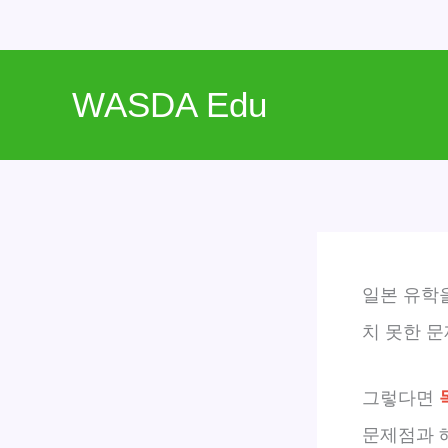
콘
텐
WASDA Edu
츠
로
건
너
뛰
기
일본 유학
치 못한 문
그렇다면
문제점과 