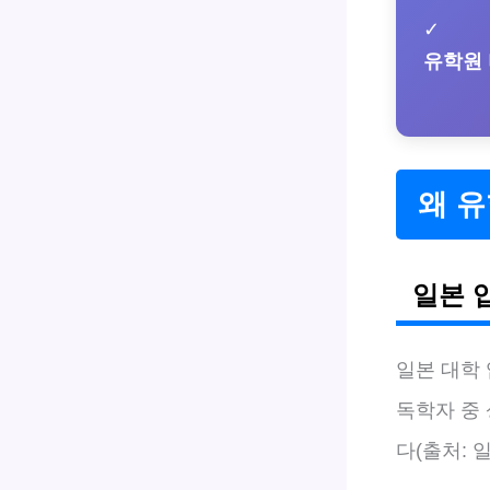
✓
유학원
왜 유
일본 
일본 대학
독학자 중
다(출처: 