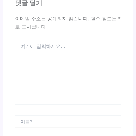
댓글 달기
이메일 주소는 공개되지 않습니다.
필수 필드는
*
로 표시됩니다
여
기
에
입
력
하
세
요...
이
름
*