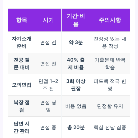
기간·비
항목
시기
주의사항
용
자기소개
진정성 있는 내
면접 전
약 3분
준비
용 작성
전공 질
40% 출
기출문제 반복
면접 전
문 대비
제 비율
학습
면접 1~2
3회 이상
피드백 적극 반
모의면접
주 전
권장
영
복장 점
면접 당
비용 없음
단정함 유지
검
일
답변 시
면접 중
총 20분
핵심 전달 집중
간 관리