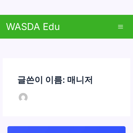
콘
WASDA Edu
텐
Mai
츠
로
Men
건
너
뛰
기
글쓴이 이름: 매니저