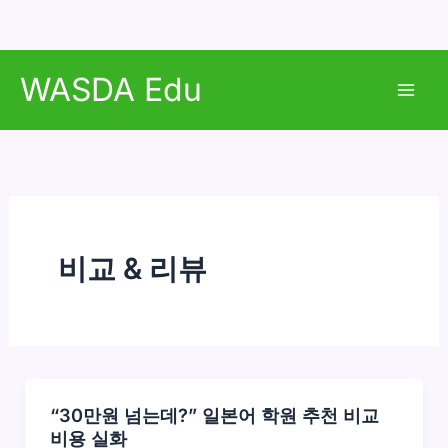
콘
WASDA Edu
텐
Mai
츠
로
Men
건
너
뛰
기
비교 & 리뷰
“30만원 넘는데?” 일본어 학원 추천 비교
비용 실화