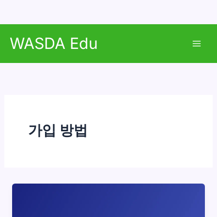
콘
WASDA Edu
텐
Mai
츠
로
Men
건
너
뛰
기
가입 방법