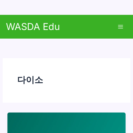
콘
WASDA Edu
텐
Mai
츠
로
Men
건
너
뛰
기
다이소