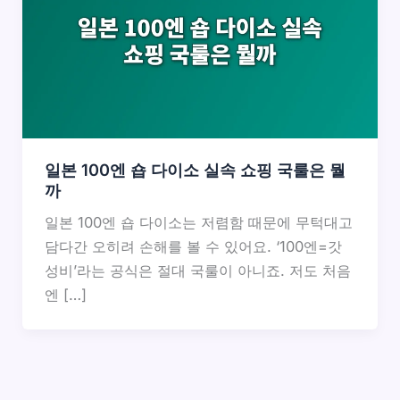
일본 100엔 숍 다이소 실속 쇼핑 국룰은 뭘
까
일본 100엔 숍 다이소는 저렴함 때문에 무턱대고
담다간 오히려 손해를 볼 수 있어요. ‘100엔=갓
성비’라는 공식은 절대 국룰이 아니죠. 저도 처음
엔 […]