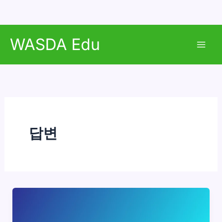
콘
WASDA Edu
텐
Mai
츠
로
Men
건
너
뛰
기
답변