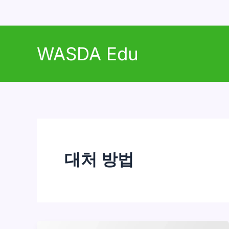
콘
텐
WASDA Edu
츠
로
건
너
뛰
기
대처 방법