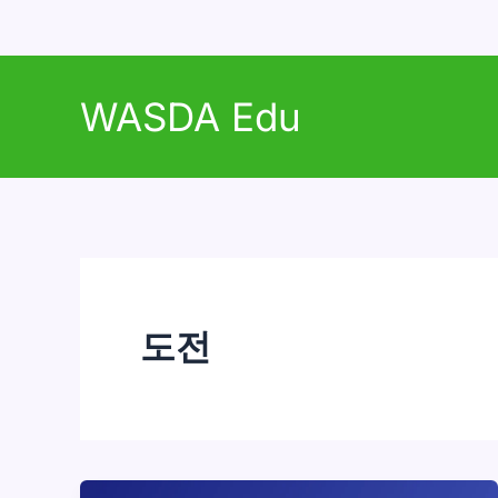
콘
텐
WASDA Edu
츠
로
건
너
뛰
기
도전