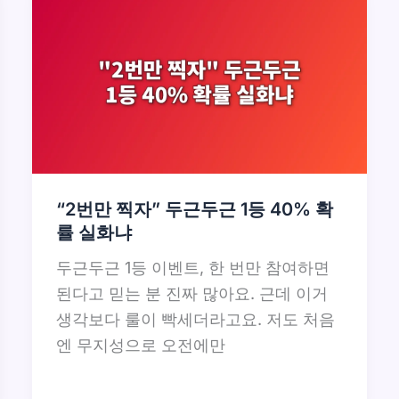
“2번만 찍자” 두근두근 1등 40% 확
률 실화냐
두근두근 1등 이벤트, 한 번만 참여하면
된다고 믿는 분 진짜 많아요. 근데 이거
생각보다 룰이 빡세더라고요. 저도 처음
엔 무지성으로 오전에만