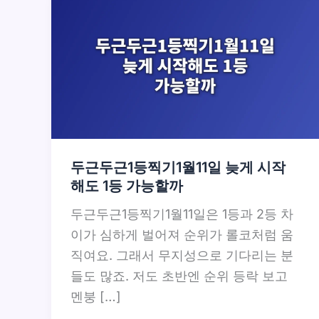
두근두근1등찍기1월11일 늦게 시작
해도 1등 가능할까
두근두근1등찍기1월11일은 1등과 2등 차
이가 심하게 벌어져 순위가 롤코처럼 움
직여요. 그래서 무지성으로 기다리는 분
들도 많죠. 저도 초반엔 순위 등락 보고
멘붕 […]