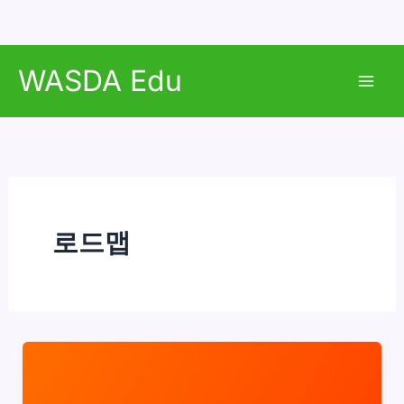
콘
WASDA Edu
텐
Mai
츠
로
Men
건
너
뛰
기
로드맵