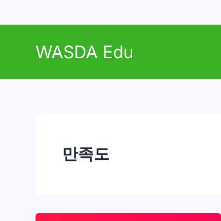
콘
텐
WASDA Edu
츠
로
건
너
뛰
기
만족도