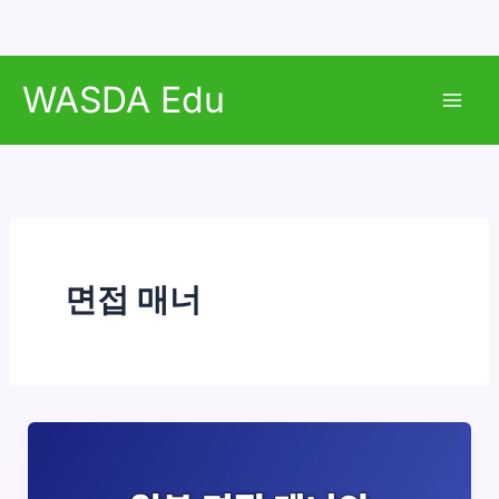
콘
WASDA Edu
텐
Mai
츠
로
Men
건
너
뛰
기
면접 매너