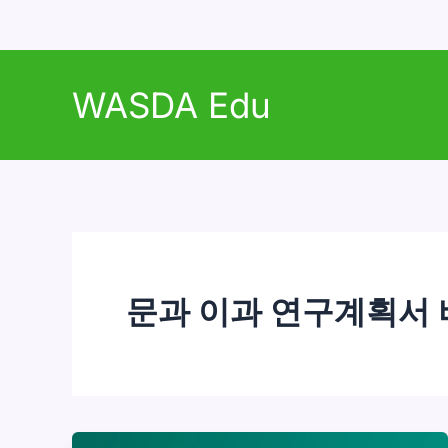
콘
텐
WASDA Edu
츠
로
건
너
뛰
기
문과 이과 연구계획서 