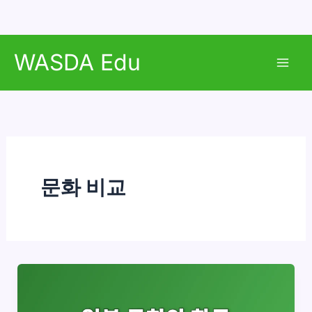
콘
WASDA Edu
텐
Mai
츠
로
Men
건
너
뛰
기
문화 비교