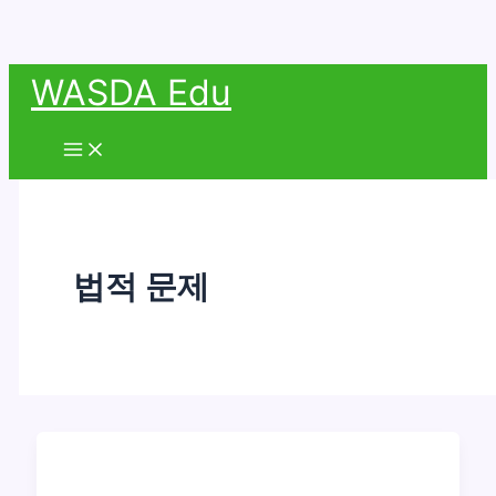
콘
WASDA Edu
텐
츠
Main
Menu
로
건
너
뛰
법적 문제
기