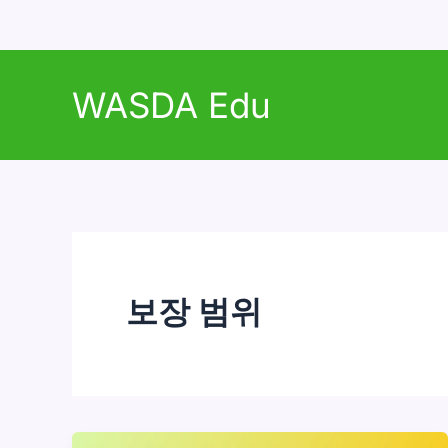
콘
텐
WASDA Edu
츠
로
건
너
뛰
기
보장 범위