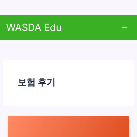
콘
WASDA Edu
텐
Mai
츠
로
Men
건
너
뛰
기
보험 후기