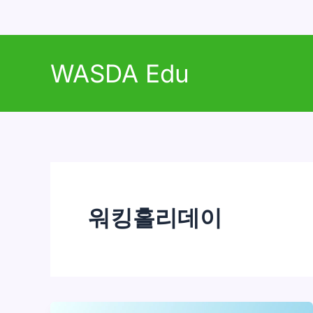
콘
텐
WASDA Edu
츠
로
건
너
뛰
기
워킹홀리데이