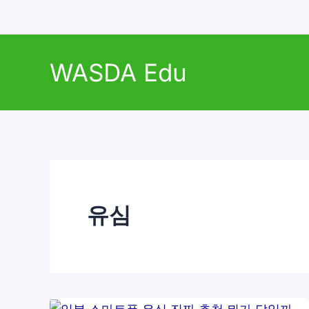
콘
텐
WASDA Edu
츠
로
건
너
뛰
기
유심