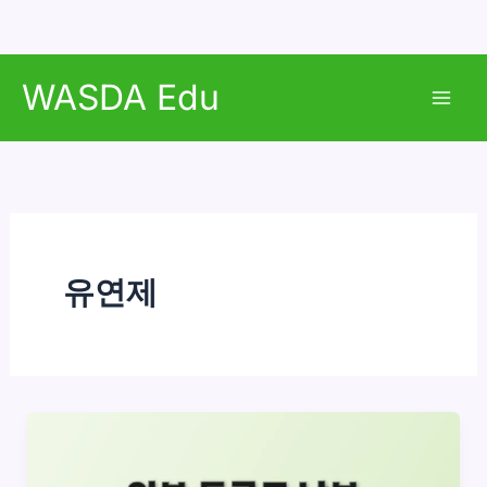
콘
WASDA Edu
텐
Mai
츠
로
Men
건
너
뛰
기
유연제