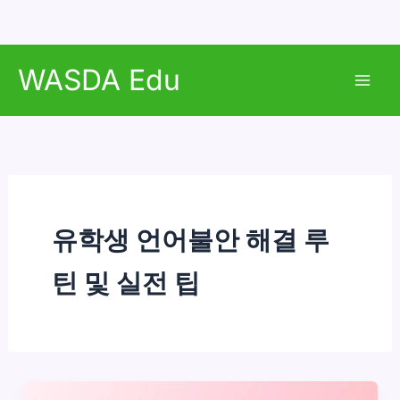
콘
WASDA Edu
텐
Mai
츠
로
Men
건
너
뛰
기
유학생 언어불안 해결 루
틴 및 실전 팁