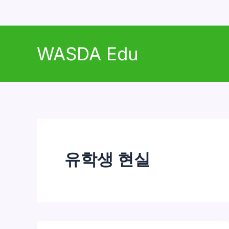
콘
텐
WASDA Edu
츠
로
건
너
뛰
기
유학생 현실