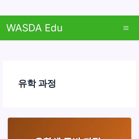
콘
WASDA Edu
텐
Mai
츠
로
Men
건
너
뛰
기
유학 과정