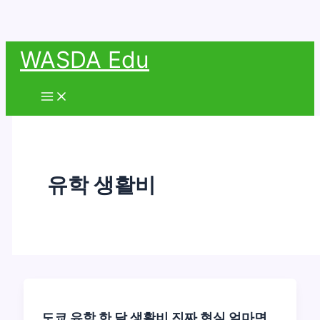
콘
WASDA Edu
텐
츠
Main
Menu
로
건
너
뛰
유학 생활비
기
도쿄 유학 한 달 생활비 진짜 현실 얼마면