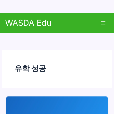
콘
WASDA Edu
텐
Mai
츠
로
Men
건
너
뛰
기
유학 성공