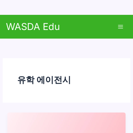
콘
WASDA Edu
텐
Mai
츠
로
Men
건
너
뛰
기
유학 에이전시