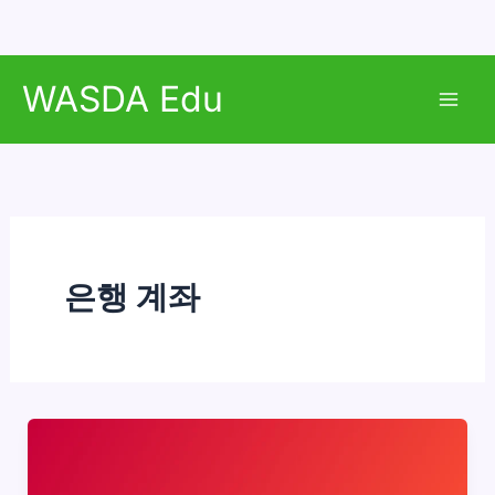
콘
WASDA Edu
텐
Mai
츠
로
Men
건
너
뛰
기
은행 계좌