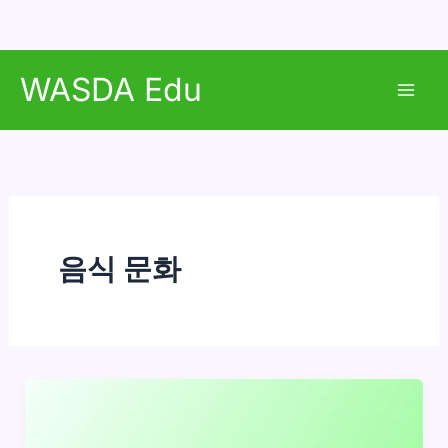
콘
WASDA Edu
텐
Mai
츠
로
Men
건
너
뛰
기
음식 문화