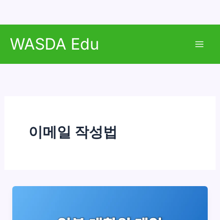
콘
WASDA Edu
텐
Mai
츠
로
Men
건
너
뛰
기
이메일 작성법