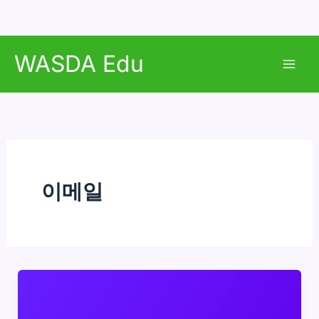
콘
WASDA Edu
텐
Mai
츠
로
Men
건
너
뛰
기
이메일