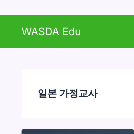
콘
텐
WASDA Edu
츠
로
건
너
뛰
기
일본 가정교사