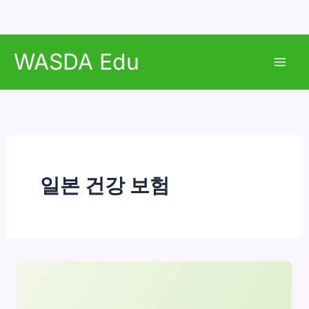
콘
WASDA Edu
텐
Mai
츠
로
Men
건
너
뛰
기
일본 건강 보험