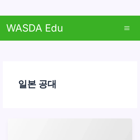
콘
WASDA Edu
텐
Mai
츠
로
Men
건
너
뛰
기
일본 공대