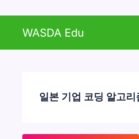
콘
텐
WASDA Edu
츠
로
건
너
뛰
기
일본 기업 코딩 알고리