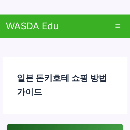
콘
WASDA Edu
텐
Mai
츠
로
Men
건
너
뛰
기
일본 돈키호테 쇼핑 방법
가이드