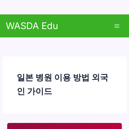
콘
WASDA Edu
텐
Mai
츠
로
Men
건
너
뛰
기
일본 병원 이용 방법 외국
인 가이드