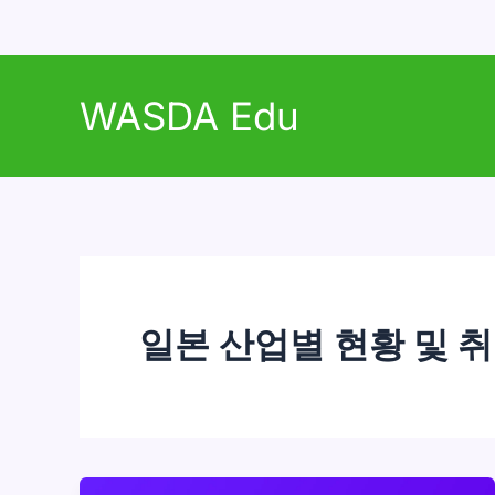
콘
텐
WASDA Edu
츠
로
건
너
뛰
기
일본 산업별 현황 및 