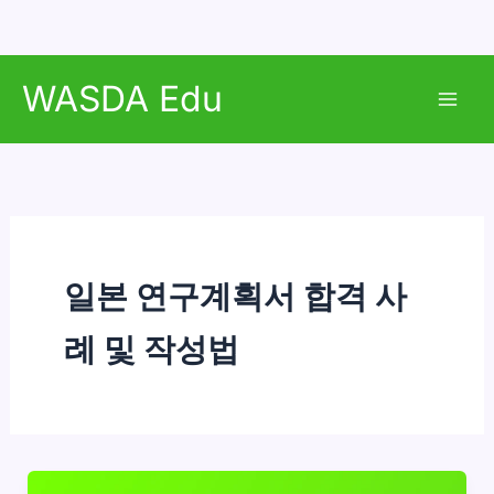
콘
WASDA Edu
텐
Mai
츠
로
Men
건
너
뛰
기
일본 연구계획서 합격 사
례 및 작성법