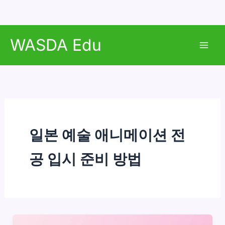
콘
WASDA Edu
텐
Mai
츠
로
Men
건
너
뛰
기
일본 예술 애니메이션 전
공 입시 준비 방법