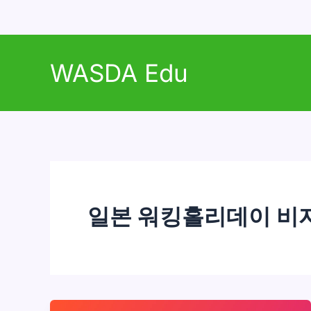
콘
텐
WASDA Edu
츠
로
건
너
뛰
기
일본 워킹홀리데이 비자