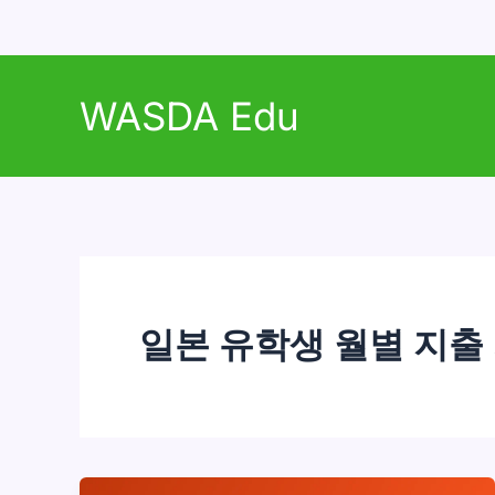
콘
텐
WASDA Edu
츠
로
건
너
뛰
기
일본 유학생 월별 지출