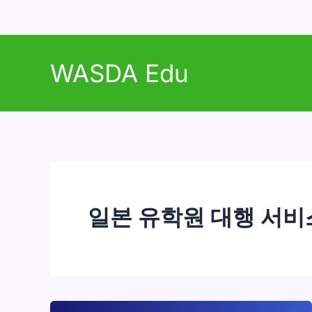
콘
텐
WASDA Edu
츠
로
건
너
뛰
기
일본 유학원 대행 서비