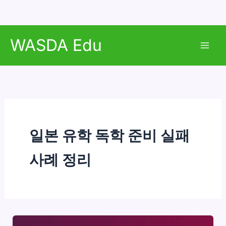
콘
WASDA Edu
텐
Mai
츠
로
Men
건
너
뛰
기
일본 유학 독학 준비 실패
사례 정리