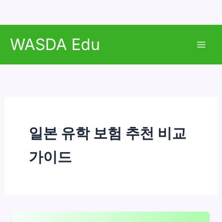
콘
WASDA Edu
텐
Mai
츠
로
Men
건
너
뛰
기
일본 유학 보험 추천 비교
가이드