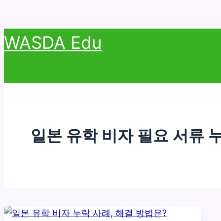
콘
WASDA Edu
텐
츠
로
건
너
뛰
일본 유학 비자 필요 서류 
기