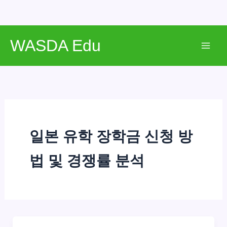
콘
WASDA Edu
텐
Mai
츠
로
Men
건
너
뛰
기
일본 유학 장학금 신청 방
법 및 경쟁률 분석