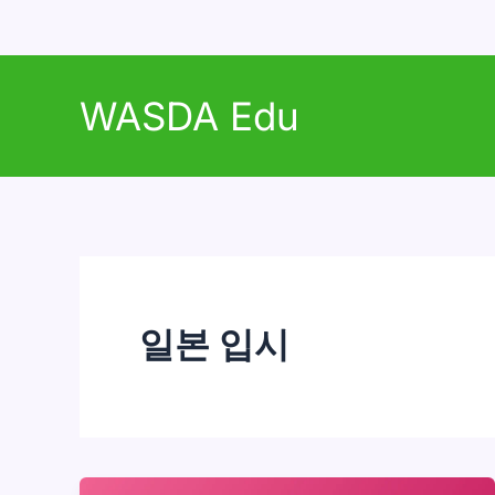
콘
텐
WASDA Edu
츠
로
건
너
뛰
기
일본 입시