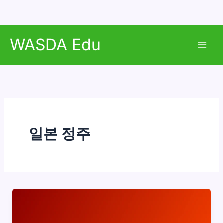
콘
WASDA Edu
텐
Mai
츠
로
Men
건
너
뛰
기
일본 정주