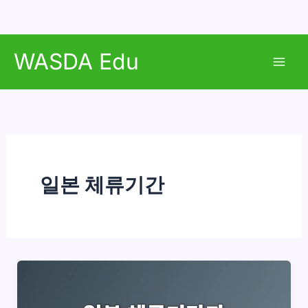
콘
WASDA Edu
텐
Mai
츠
로
Men
건
너
뛰
기
일본 체류기간