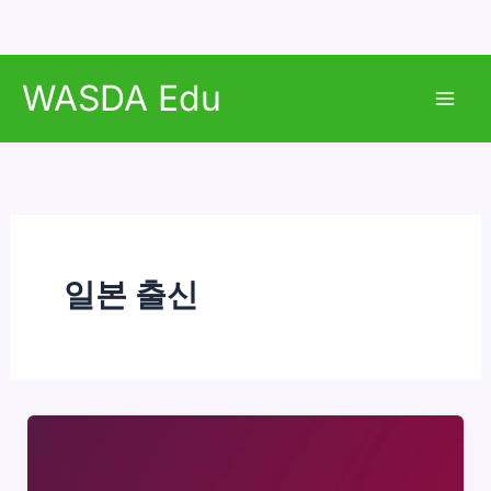
콘
WASDA Edu
텐
Mai
츠
로
Men
건
너
뛰
기
일본 출신